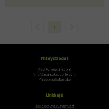
1
Yhteystiedot
Asuntokaupoille.com
info@asuntokaupoille.com
Yhteydenottolomake
Linkkejä
Usein kysytyt kysymykset