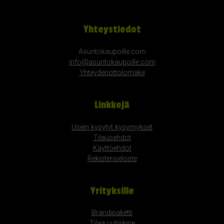
Yhteystiedot
Asuntokaupoille.com
info@asuntokaupoille.com
Yhteydenottolomake
Linkkejä
Usein kysytyt kysymykset
Tilausehdot
Käyttöehdot
Rekisteriseloste
Yrityksille
Brändipaketti
Tilaa uutiskirje