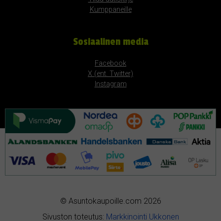
Kumppaneille
Sosiaalinen media
Facebook
X (ent. Twitter)
Instagram
© Asuntokaupoille.com 2026
Sivuston toteutus:
Markkinointi Ukkonen