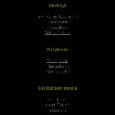
Linkkejä
Usein kysytyt kysymykset
Tilausehdot
Käyttöehdot
Rekisteriseloste
Yrityksille
Brändipaketti
Tilaa uutiskirje
Kumppaneille
Sosiaalinen media
Facebook
X (ent. Twitter)
Instagram