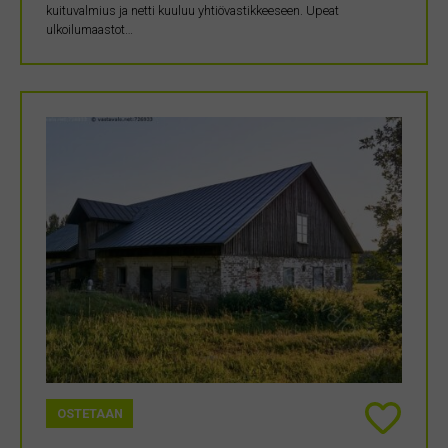
kuituvalmius ja netti kuuluu yhtiövastikkeeseen. Upeat
ulkoilumaastot…
OSTETAAN