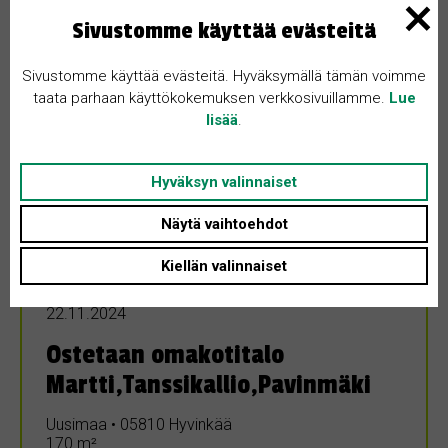
Sivustomme käyttää evästeitä
Sivustomme käyttää evästeitä. Hyväksymällä tämän voimme
taata parhaan käyttökokemuksen verkkosivuillamme.
Lue
lisää
.
Hyväksyn valinnaiset
Näytä vaihtoehdot
Kiellän valinnaiset
OSTETAAN
22.11.2024
Ostetaan omakotitalo
Martti,Tanssikallio,Pavinmäki
Uusimaa • 05810 Hyvinkää
170 m²