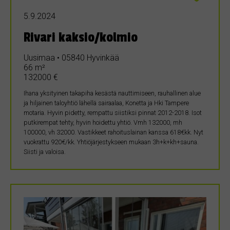
5.9.2024
Rivari kaksio/kolmio
Uusimaa • 05840 Hyvinkää
66 m²
132000 €
Ihana yksityinen takapiha kesästä nauttimiseen, rauhallinen alue
ja hiljainen taloyhtiö lähellä sairaalaa, Konetta ja Hki Tampere
motaria. Hyvin pidetty, rempattu siistiksi pinnat 2012-2018. Isot
putkirempat tehty, hyvin hoidettu yhtiö. Vmh 132000, mh
100000, vh 32000. Vastikkeet rahoituslainan kanssa 618€kk. Nyt
vuokrattu 920€/kk. Yhtiöjärjestykseen mukaan 3h+k+kh+sauna.
Siisti ja valoisa.