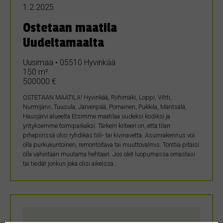
1.2.2025
Ostetaan maatila
Uudeltamaalta
Uusimaa • 05510 Hyvinkää
150 m²
500000 €
OSTETAAN MAATILA! Hyvinkää, Riihimäki, Loppi, Vihti,
Nurmijärvi, Tuusula, Järvenpää, Pornainen, Pukkila, Mäntsälä,
Hausjärvi alueelta Etsimme maatilaa uudeksi kodiksi ja
yrityksemme toimipaikaksi. Tärkein kriteeri on, että tilan
pihapiirissä olisi ryhdikäs tiili- tai kivinavetta. Asuinrakennus voi
olla purkukuntoinen, remontoitava tai muuttovalmis. Tonttia pitäisi
olla vähintään muutama hehtaari. Jos olet luopumassa omastasi
tai tiedät jonkun joka olisi aikeissa…