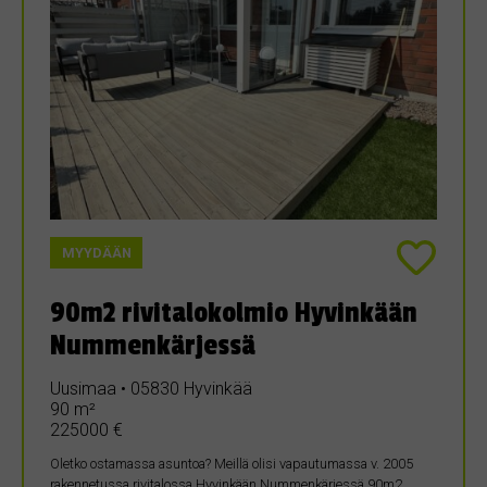
MYYDÄÄN
90m2 rivitalokolmio Hyvinkään
Nummenkärjessä
Uusimaa • 05830 Hyvinkää
90 m²
225000 €
Oletko ostamassa asuntoa? Meillä olisi vapautumassa v. 2005
rakennetussa rivitalossa Hyvinkään Nummenkärjessä 90m2