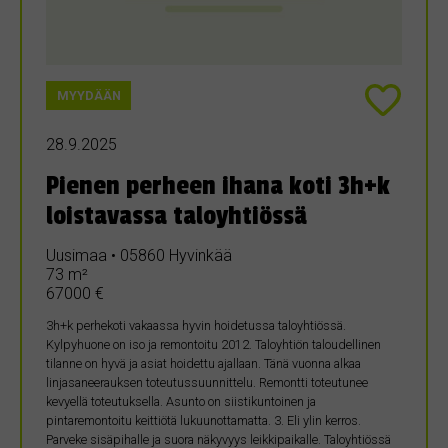
MYYDÄÄN
28.9.2025
Pienen perheen ihana koti 3h+k
loistavassa taloyhtiössä
Uusimaa • 05860 Hyvinkää
73 m²
67000 €
3h+k perhekoti vakaassa hyvin hoidetussa taloyhtiössä.
Kylpyhuone on iso ja remontoitu 2012. Taloyhtiön taloudellinen
tilanne on hyvä ja asiat hoidettu ajallaan. Tänä vuonna alkaa
linjasaneerauksen toteutussuunnittelu. Remontti toteutunee
kevyellä toteutuksella. Asunto on siistikuntoinen ja
pintaremontoitu keittiötä lukuunottamatta. 3. Eli ylin kerros.
Parveke sisäpihalle ja suora näkyvyys leikkipaikalle. Taloyhtiössä