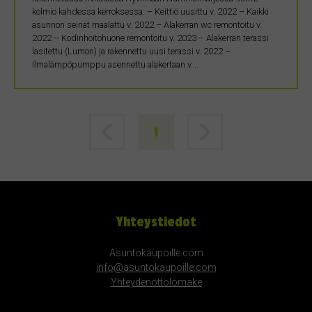
kolmio kahdessa kerroksessa. – Keittiö uusittu v. 2022 – Kaikki
asunnon seinät maalattu v. 2022 – Alakerran wc remontoitu v.
2022 – Kodinhoitohuone remontoitu v. 2023 – Alakerran terassi
lasitettu (Lumon) ja rakennettu uusi terassi v. 2022 –
Ilmalämpöpumppu asennettu alakertaan v….
1
Yhteystiedot
Asuntokaupoille.com
info@asuntokaupoille.com
Yhteydenottolomake