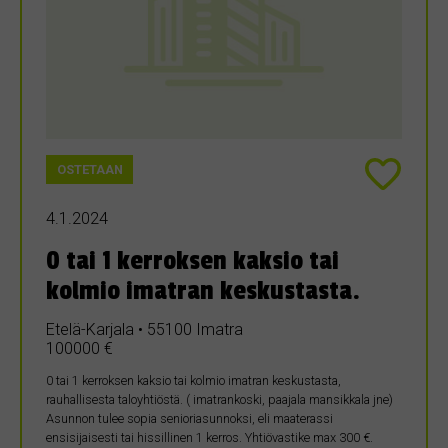
OSTETAAN
4.1.2024
0 tai 1 kerroksen kaksio tai
kolmio imatran keskustasta.
Etelä-Karjala • 55100 Imatra
100000 €
0 tai 1 kerroksen kaksio tai kolmio imatran keskustasta,
rauhallisesta taloyhtiöstä. ( imatrankoski, paajala mansikkala jne)
Asunnon tulee sopia senioriasunnoksi, eli maaterassi
ensisijaisesti tai hissillinen 1 kerros. Yhtiövastike max 300 €.