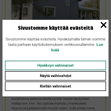
Sivustomme käyttää evästeitä
Sivustomme käyttää evästeitä. Hyväksymällä tämän voimme
taata parhaan käyttökokemuksen verkkosivuillamme.
Lue
MYYDÄÄN
lisää
.
26.1.2025
Hyväksyn valinnaiset
Omakotitalo
Näytä vaihtoehdot
Etelä-Karjala • 55100 Imatra
120 m²
65700 €
Kiellän valinnaiset
Myytävänä viihtyisä ,valoisa ja napakka rintamamiestalo
rauhallisessa paikassa lähellä luontoa. Imatran keskustaan
matkaa noin 3 km. Talo sijaitsee Imatralla Linnankoskella.
Myynnissä paikkakunnalta muuton vuoksi. Isolla pihalla monia