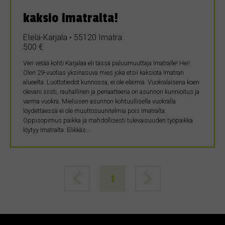
kaksio Imatralta!
Etelä-Karjala • 55120 Imatra
500 €
Veri vetää kohti Karjalaa eli tässä paluumuuttaja Imatralle! Hei!
Olen 29-vuotias yksinasuva mies joka etsii kaksiota Imatran
alueelta. Luottotiedot kunnossa, ei ole eläimiä. Vuokralaisena koen
olevani siisti, rauhallinen ja periaatteena on asunnon kunnioitus ja
varma vuokra. Mieluisen asunnon kohtuullisella vuokralla
löydettäessä ei ole muuttosuunitelmia pois Imatralta.
Oppisopimus paikka ja mahdollisesti tulevaisuuden työpaikka
löytyy Imatralta. Elikkäs…
1