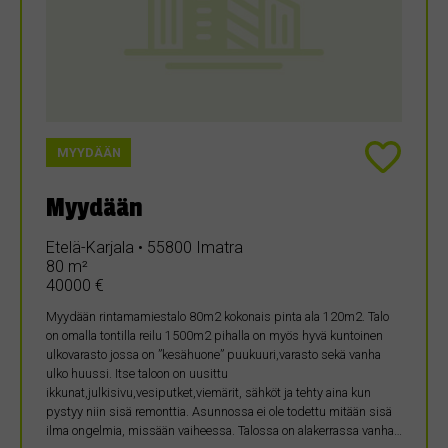
MYYDÄÄN
Myydään
Etelä-Karjala • 55800 Imatra
80 m²
40000 €
Myydään rintamamiestalo 80m2 kokonais pinta ala 120m2. Talo
on omalla tontilla reilu 1500m2 pihalla on myös hyvä kuntoinen
ulkovarasto jossa on ”kesähuone” puukuuri,varasto sekä vanha
ulko huussi. Itse taloon on uusittu
ikkunat,julkisivu,vesiputket,viemärit, sähköt ja tehty aina kun
pystyy niin sisä remonttia. Asunnossa ei ole todettu mitään sisä
ilma ongelmia, missään vaiheessa. Talossa on alakerrassa vanha…