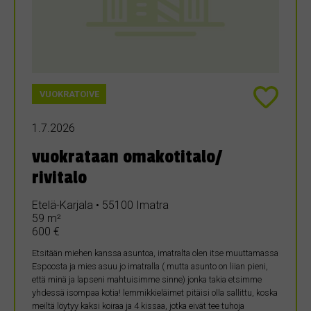
VUOKRATOIVE
1.7.2026
vuokrataan omakotitalo/
rivitalo
Etelä-Karjala • 55100 Imatra
59 m²
600 €
Etsitään miehen kanssa asuntoa, imatralta olen itse muuttamassa
Espoosta ja mies asuu jo imatralla ( mutta asunto on liian pieni,
että minä ja lapseni mahtuisimme sinne) jonka takia etsimme
yhdessä isompaa kotia! lemmikkieläimet pitäisi olla sallittu, koska
meiltä löytyy kaksi koiraa ja 4 kissaa, jotka eivät tee tuhoja