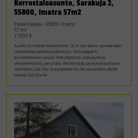
Kerrostaloasunto, Sarakuja 2,
55800, Imatra 57m2
Etelä-Karjala • 55800 Imatra
57 m²
17000 €
Asunto Oy Imatran Kentänkulma -2h, k -Alin kerros, parveke itään.
-Kaukolämpö,vesikeskuslämmitys -Elisa kaapeli tv
asuntokohtainen varasto Yhteiskäytössä: polkupyörä-ja
ulkovälinevarasto, pesutupa, väestönsuoja,sauna,kuivaushuone
Vesimaksu 25e /hlö/ kk autopaikka 8 e /kk saunamaksu 8e/kk
Vastike 265,50 e/kk