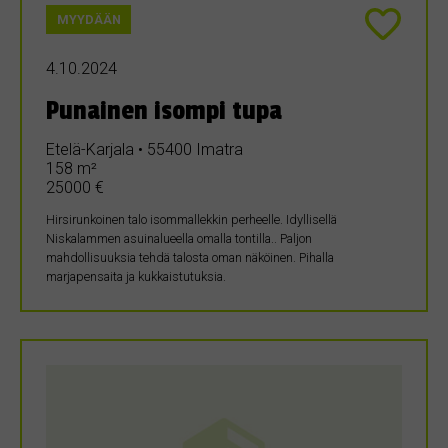
MYYDÄÄN
4.10.2024
Punainen isompi tupa
Etelä-Karjala • 55400 Imatra
158 m²
25000 €
Hirsirunkoinen talo isommallekkin perheelle. Idyllisellä
Niskalammen asuinalueella omalla tontilla.. Paljon
mahdollisuuksia tehdä talosta oman näköinen. Pihalla
marjapensaita ja kukkaistutuksia.