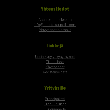
Yhteystiedot
Asuntokaupoille.com
info@asuntokaupoille.com
Yhteydenottolomake
Linkkejä
Usein kysytyt kysymykset
Tilausehdot
Käyttöehdot
Rekisteriseloste
Yrityksille
Brändipaketti
Tilaa uutiskirje
Kumppaneille