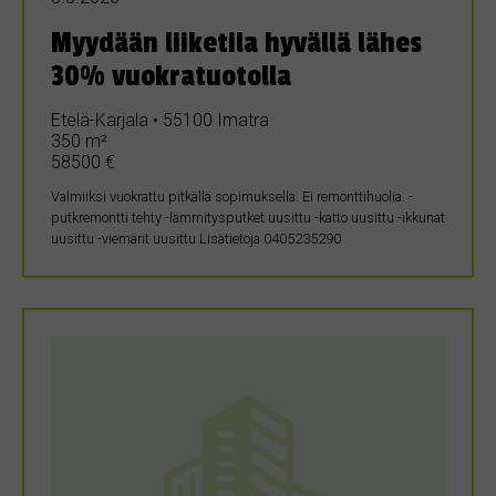
Myydään liiketila hyvällä lähes
30% vuokratuotolla
Etelä-Karjala • 55100 Imatra
350 m²
58500 €
Valmiiksi vuokrattu pitkällä sopimuksella. Ei remonttihuolia. -
putkremontti tehty -lämmitysputket uusittu -katto uusittu -ikkunat
uusittu -viemärit uusittu Lisätietoja 0405235290