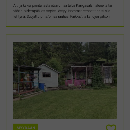
Äiti ja kaksi pientä lasta etsii omaa taloa Kangasalan alueelta tai
vähän pidempää jos sopiva löytyy. Isommat remontit saisi olla
tehtynä. Suojattu piha/omaa rauhaa. Paikka/tila kanojen pitoon.
MYYDÄÄN