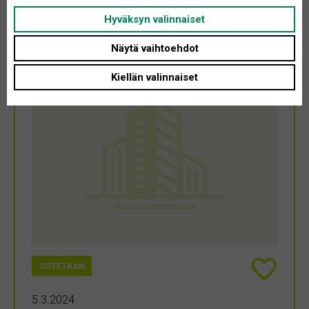
tasossa. *140-190 m2 * terve talo *rauhallinen sijainti.
Hyväksyn valinnaiset
Näytä vaihtoehdot
Kiellän valinnaiset
OSTETAAN
5.3.2024