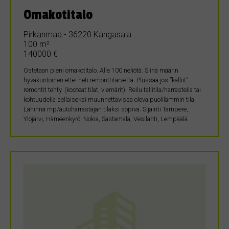
Omakotitalo
Pirkanmaa • 36220 Kangasala
100 m²
140000 €
Ostetaan pieni omakotitalo. Alle 100 neliötä. Siinä määrin
hyväkuntoinen ettei heti remonttitarvetta. Plussaa jos ”kalliit”
remontit tehty. (kosteat tilat, viemärit). Reilu tallitila/harrasteila tai
kohtuudella sellaiseksi muunnettavissa oleva puolilämmin tila.
Lähinnä mp/autoharrastajan tilaksi sopiva. Sijainti Tampere,
Ylöjärvi, Hämeenkyrö, Nokia, Sastamala, Vesilahti, Lempäälä.