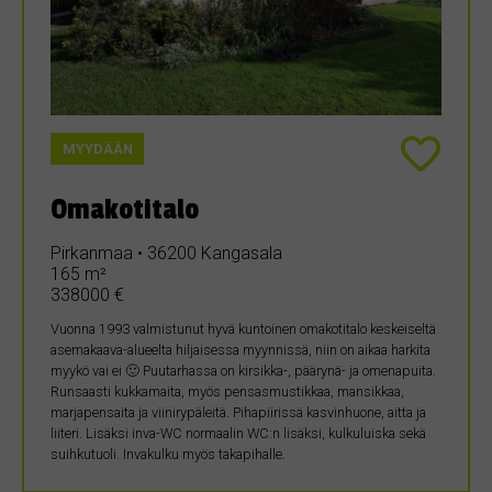
MYYDÄÄN
Omakotitalo
Pirkanmaa • 36200 Kangasala
165 m²
338000 €
Vuonna 1993 valmistunut hyvä kuntoinen omakotitalo keskeiseltä
asemakaava-alueelta hiljaisessa myynnissä, niin on aikaa harkita
myykö vai ei 🙂 Puutarhassa on kirsikka-, päärynä- ja omenapuita.
Runsaasti kukkamaita, myös pensasmustikkaa, mansikkaa,
marjapensaita ja viinirypäleitä. Pihapiirissä kasvinhuone, aitta ja
liiteri. Lisäksi inva-WC normaalin WC:n lisäksi, kulkuluiska sekä
suihkutuoli. Invakulku myös takapihalle.