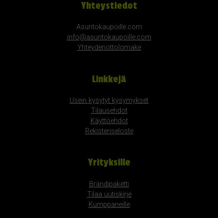
Yhteystiedot
Asuntokaupoille.com
info@asuntokaupoille.com
Yhteydenottolomake
Linkkejä
Usein kysytyt kysymykset
Tilausehdot
Käyttöehdot
Rekisteriseloste
Yrityksille
Brändipaketti
Tilaa uutiskirje
Kumppaneille