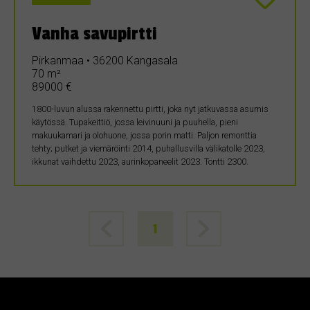
Vanha savupirtti
Pirkanmaa • 36200 Kangasala
70 m²
89000 €
1800-luvun alussa rakennettu pirtti, joka nyt jatkuvassa asumis
käytössä. Tupakeittiö, jossa leivinuuni ja puuhella, pieni
makuukamari ja olohuone, jossa porin matti. Paljon remonttia
tehty; putket ja viemäröinti 2014, puhallusvilla välikatolle 2023,
ikkunat vaihdettu 2023, aurinkopaneelit 2023. Tontti 2300.
1