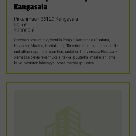
Kangasala
Pirkanmaa • 36120 Kangasala
50 m²
230000 €
Ostetaan omakotitalo/pientila Pohjois-Kangasala (Ruutana,
Haviseva, Mustoo, Huhtala jne). Tärkeimmät kriteerit: -iso tontti -
rauhallinen sijainti, ei ison tien, rautatien tm. vieressä Plussaa: -
olemassa olevia rakennuksia -takka -puutarha -maakellari -oma
kaivo -vesistön läheisyys -omaa metsää/puustoa