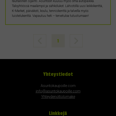
rauhallinen sijainti. Asuntoon kuuluu myös oma autopaikka.
Taloyhtiössä maalämpö ja sähkölukot. Lähistöllä uusi leikkikenttä,
K-Market, päiväkoti, koulu, tenniskenttä ja talvella myös
luistelukenttä. Vapautuu heti – tervetuloa tutustumaan!
1
Yhteystiedot
Asuntokaupoille.com
info@asuntokaupoille.com
Yhteydenottolomake
Linkkejä