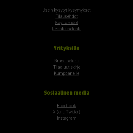
Usein kysytyt kysymykset
Tilausehdot
Käyttöehdot
Rekisteriseloste
Yrityksille
Brändipaketti
Tilaa uutiskirje
Kumppaneille
Sosiaalinen media
Facebook
X (ent. Twitter)
Instagram