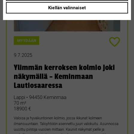
Kiellän valinnaiset
MYYDÄÄN
9.7.2025
Ylimmän kerroksen kolmio joki
näkymällä – Keminmaan
Lautiosaaressa
Lappi • 94450 Keminmaa
70 m²
18900 €
Valoisa ja hyväkuntoinen kolmio, jossa ikkunat kolmeen
ilmansuuntaan. Taloyhtiöön asennettu juuri valokuitu. Asunnossa
uusittu pintoja vuosien mittaan. Kauniit näkymät joelle ja