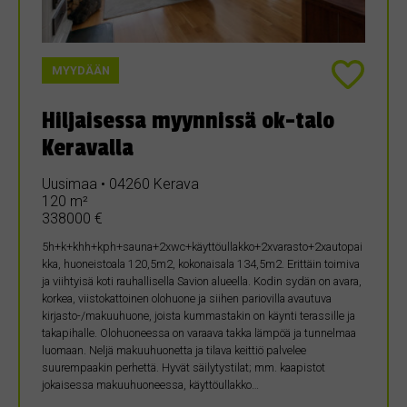
MYYDÄÄN
Hiljaisessa myynnissä ok-talo
Keravalla
Uusimaa • 04260 Kerava
120 m²
338000 €
5h+k+khh+kph+sauna+2xwc+käyttöullakko+2xvarasto+2xautopai
kka, huoneistoala 120,5m2, kokonaisala 134,5m2. Erittäin toimiva
ja viihtyisä koti rauhallisella Savion alueella. Kodin sydän on avara,
korkea, viistokattoinen olohuone ja siihen pariovilla avautuva
kirjasto-/makuuhuone, joista kummastakin on käynti terassille ja
takapihalle. Olohuoneessa on varaava takka lämpöä ja tunnelmaa
luomaan. Neljä makuuhuonetta ja tilava keittiö palvelee
suurempaakin perhettä. Hyvät säilytystilat; mm. kaapistot
jokaisessa makuuhuoneessa, käyttöullakko…