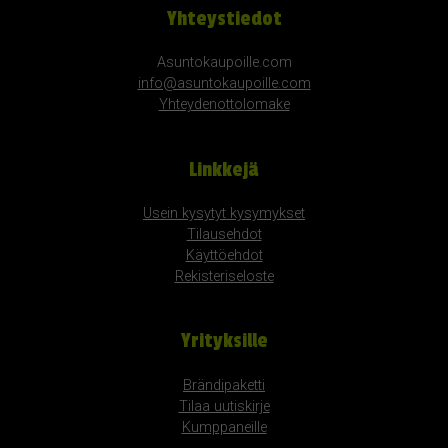
Yhteystiedot
Asuntokaupoille.com
info@asuntokaupoille.com
Yhteydenottolomake
Linkkejä
Usein kysytyt kysymykset
Tilausehdot
Käyttöehdot
Rekisteriseloste
Yrityksille
Brändipaketti
Tilaa uutiskirje
Kumppaneille