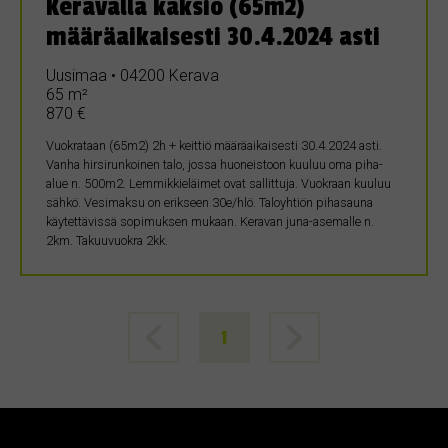
Keravalla kaksio (65m2)
määräaikaisesti 30.4.2024 asti
Uusimaa • 04200 Kerava
65 m²
870 €
Vuokrataan (65m2) 2h + keittiö määräaikaisesti 30.4.2024 asti.
Vanha hirsirunkoinen talo, jossa huoneistoon kuuluu oma piha-
alue n. 500m2. Lemmikkieläimet ovat sallittuja. Vuokraan kuuluu
sähkö. Vesimaksu on erikseen 30e/hlö. Taloyhtiön pihasauna
käytettävissä sopimuksen mukaan. Keravan juna-asemalle n.
2km. Takuuvuokra 2kk.
1