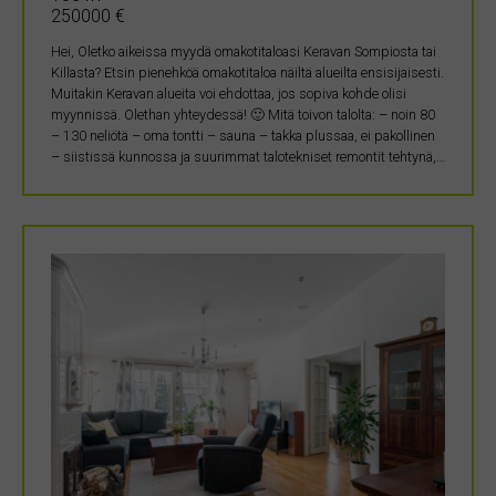
250000 €
Hei, Oletko aikeissa myydä omakotitaloasi Keravan Sompiosta tai
Killasta? Etsin pienehköä omakotitaloa näiltä alueilta ensisijaisesti.
Muitakin Keravan alueita voi ehdottaa, jos sopiva kohde olisi
myynnissä. Olethan yhteydessä! 🙂 Mitä toivon talolta: – noin 80
– 130 neliötä – oma tontti – sauna – takka plussaa, ei pakollinen
– siistissä kunnossa ja suurimmat talotekniset remontit tehtynä,…