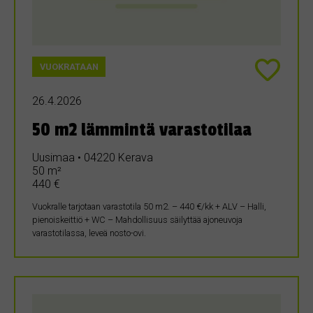
VUOKRATAAN
26.4.2026
50 m2 lämmintä varastotilaa
Uusimaa • 04220 Kerava
50 m²
440 €
Vuokralle tarjotaan varastotila 50 m2. – 440 €/kk + ALV – Halli,
pienoiskeittiö + WC – Mahdollisuus säilyttää ajoneuvoja
varastotilassa, leveä nosto-ovi.