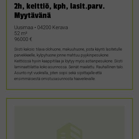
2h, keittiö, kph, lasit.parv.
Myytävänä
Uusimaa • 04200 Kerava
52 m²
96000 €
Siisti kaksio: tilava olohuone, makuuhuone, josta käynti lasitetulle
parvekkeelle, kylpyhuone jonne mahtuu pyykinpesukone.
Keittiössä hyvin kaappitilaa ja löytyy myös astianpesukone. Siisti
laminaattilattia koko asunnossa. Seinät maalattu. Rauhallinen talo.
Asunto nyt vuokralla, joten sopii sekä sijoittajalle että
ensimmäisestä omistusasunnosta haaveilevalle.