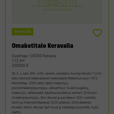
MYYDÄÄN
Omakotitalo Keravalla
Uusimaa • 04250 Kerava
112 m²
230000 €
5h, k, s, kph, khh, vintti, varasto, autokatos Asuinpinta-ala 112 m²,
kaksi kerrosta Maanvarainen betonilaatta Rakennusvuosi 1973
Remontteja: 2005: katto, katon lisäeristys,
poistoilmalämpöpumppu, ulkoverhous, tuulensuojalevy,
lisäeristys, sähkövedot, käyttövesiputket ja viemärit 2018 vesi-
ilmalämpöpumppu, 2krs ikkunat ja parvekeovi 2021 nuohottu
hormi ja ilmanvaihtokanavat 2023 valokuitu 2024 alakerran
eristeet, keittiö, ikkunat, kph Kuvia ja lisätietoja kysymällä, myös
näyttö…