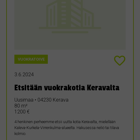
VUOKRATOIVE
3.6.2024
Etsitään vuokrakotia Keravalta
Uusimaa • 04230 Kerava
80 m²
1200 €
4 henkinen perheemme etsii uutta kotia Keravalta, mielellään
Kaleva-Kurkela-Virrenkulma-alueelta. Hakusessa neliö tai tilava
kolmio.