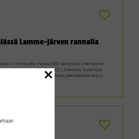
lässä Lamme-järven rannalla
ksestä n. 15 minuuttia. Vuonna 2007 valmistunut 2-kerroksinen
tuun huvilarakennukseen (68 m2, 1,5 kerrosta). Kunto hyvä.
uone, alakerran olohuone, lasiveranta, pleksikattoinen terassi.
torakennus (rakennusvuosi…
arhaan