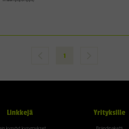
1
Linkkejä
Yrityksille
ein kysytyt kysymykset
Brändipaketti