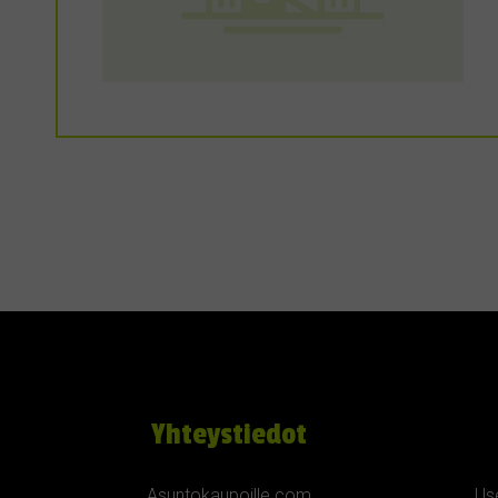
Yhteystiedot
Asuntokaupoille.com
Us