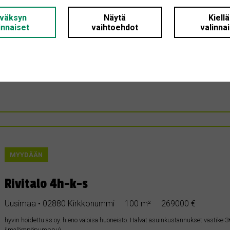
väksyn
Näytä
Kiell
Uusi koti
innaiset
vaihtoehdot
valinna
Uusimaa • 02880 Kirkkonummi
100 m²
250000 €
Estimme uutta kotia Kirkkonummen tai Espoon alueelta. Toiveissa sauna ja oma piha. Ka
🏡
MYYDÄÄN
Rivitalo 4h-k-s
Uusimaa • 02880 Kirkkonummi
100 m²
269000 €
hyvin hoidettu as oy. hieno valoisa huoneisto. Halvat asuinkustannukset vasti
ilmalämpöpumppu)