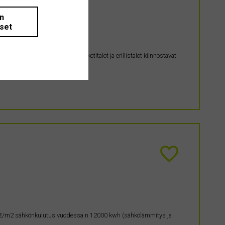
än
iset
ikki rivitalot, paritalot, omakotitalot ja erillistalot kiinnostavat
ke 3€/m2 sähkönkulutus vuodessa n 12000 kwh (sähkölämmitys ja