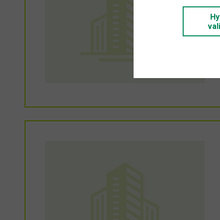
Hy
val