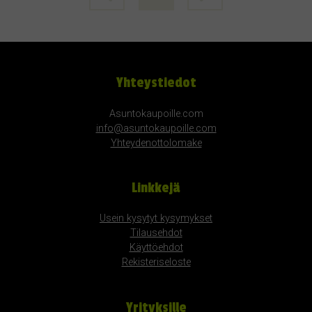
Yhteystiedot
Asuntokaupoille.com
info@asuntokaupoille.com
Yhteydenottolomake
Linkkejä
Usein kysytyt kysymykset
Tilausehdot
Käyttöehdot
Rekisteriseloste
Yrityksille