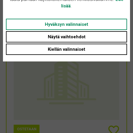
päässä. Lähin latu noin 900m päässä ja ylläs tunturille vain 10
lisää
.
minuutin matka. Vuokramökissä on 88 neliötä ja alakerrassa. oh/k,
mh, työh….
Hyväksyn valinnaiset
Näytä vaihtoehdot
Kiellän valinnaiset
OSTETAAN