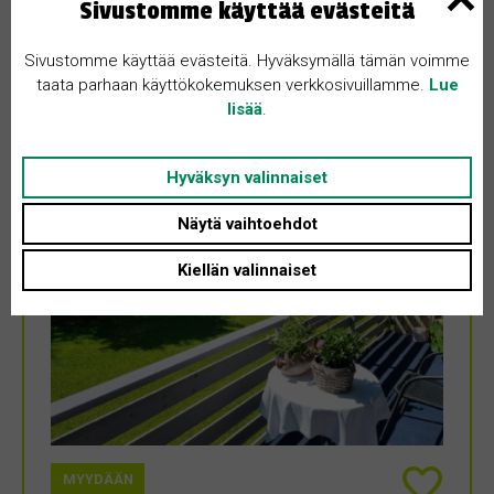
Sivustomme käyttää evästeitä
mahdollistaa sujuvan etätyön kauniissa maisemissa. Asunnot
myytävänä yhdessä tai erikseen, ilmoituksessa mainittu hinta on
B-huoneiston myyntihinta, toinen huoneisto on…
Sivustomme käyttää evästeitä. Hyväksymällä tämän voimme
taata parhaan käyttökokemuksen verkkosivuillamme.
Lue
lisää
.
Hyväksyn valinnaiset
Näytä vaihtoehdot
Kiellän valinnaiset
MYYDÄÄN