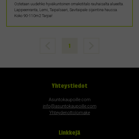
Ostetaan uudehko hyväkuntoinen omakotitalo rauhaisalta alueelta.
Lappeenranta, Lemi, Taipalsaari, Savitaipale sijaintina haussa.
Koko 90-110m2 Tarjoa!
1
Yhteystiedot
Asuntokaupoille.com
info@asuntokaupoille.com
Yhteydenottolomake
Linkkejä