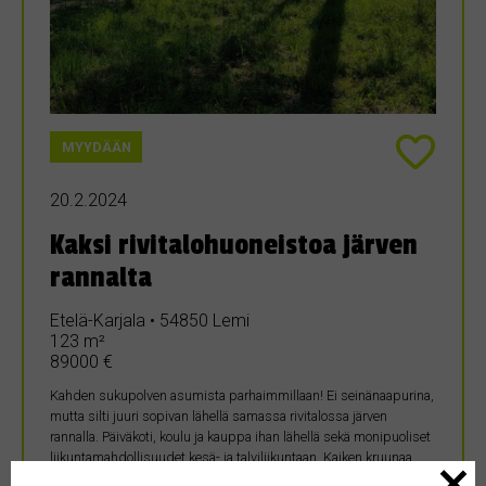
MYYDÄÄN
20.2.2024
Kaksi rivitalohuoneistoa järven
rannalta
Etelä-Karjala • 54850 Lemi
123 m²
89000 €
Kahden sukupolven asumista parhaimmillaan! Ei seinänaapurina,
mutta silti juuri sopivan lähellä samassa rivitalossa järven
rannalla. Päiväkoti, koulu ja kauppa ihan lähellä sekä monipuoliset
liikuntamahdollisuudet kesä- ja talviliikuntaan. Kaiken kruunaa
rivitalon alakerrasta löytyvä uima-allas. Taloyhtiössä oleva valokuitu