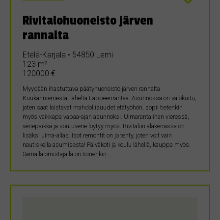
Rivitalohuoneisto järven
rannalta
Etelä-Karjala • 54850 Lemi
123 m²
120000 €
Myydään ihastuttava päätyhuoneisto järven rannalta
Kuukanniemestä, läheltä Lappeenrantaa. Asunnossa on valokuitu,
joten saat loistavat mahdollisuudet etätyöhön, sopii tietenkin
myös vaikkapa vapaa-ajan asunnoksi. Uimaranta ihan vieressä,
venepaikka ja soutuvene löytyy myös. Rivitalon alakerrassa on
lisäksi uima-allas. Isot remontit on jo tehty, joten voit vain
nautiskella asumisesta! Päiväkoti ja koulu lähellä, kauppa myös.
Samalla omistajalla on toinenkin…