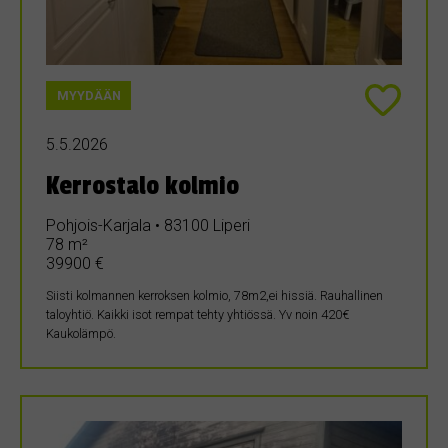
MYYDÄÄN
5.5.2026
Kerrostalo kolmio
Pohjois-Karjala • 83100 Liperi
78 m²
39900 €
Siisti kolmannen kerroksen kolmio, 78m2,ei hissiä. Rauhallinen
taloyhtiö. Kaikki isot rempat tehty yhtiössä. Yv noin 420€
Kaukolämpö.