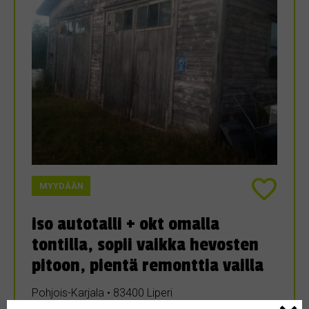
MYYDÄÄN
iso autotalli + okt omalla
tontilla, sopii vaikka hevosten
pitoon, pientä remonttia vailla
Pohjois-Karjala • 83400 Liperi
70 m²