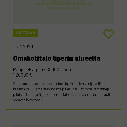
OSTETAAN
15.4.2024
Omakotitalo liperin alueelta
Pohjois-Karjala • 83400 Liperi
120000 €
Ostetaan omakotitalo liperin alueelta, mieluiten viinijärveltä tai
käsämästä. 2-3 makuuhuonetta pitäisi olla. Isoimpia remontteja
pitäisi olla tehtynä jos vanhempi talo. Kaupat onnistuu nopeasti
sopivan löytyessä!