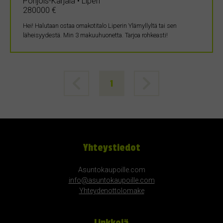
Pohjois-Karjala • Liperi
280000 €
Hei! Halutaan ostaa omakotitalo Liperin Ylämyllyltä tai sen
läheisyydestä. Min 3 makuuhuonetta. Tarjoa rohkeasti!
1
Yhteystiedot
Asuntokaupoille.com
info@asuntokaupoille.com
Yhteydenottolomake
Linkkejä