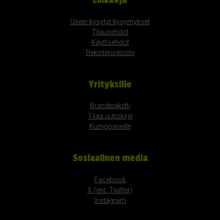
Usein kysytyt kysymykset
Tilausehdot
Käyttöehdot
Rekisteriseloste
Yrityksille
Brändipaketti
Tilaa uutiskirje
Kumppaneille
Sosiaalinen media
Facebook
X (ent. Twitter)
Instagram