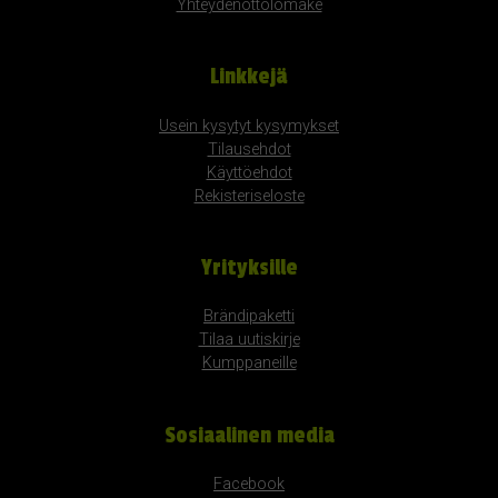
Yhteydenottolomake
Linkkejä
Usein kysytyt kysymykset
Tilausehdot
Käyttöehdot
Rekisteriseloste
Yrityksille
Brändipaketti
Tilaa uutiskirje
Kumppaneille
Sosiaalinen media
Facebook