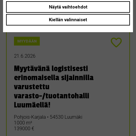
Näytä vaihtoehdot
Kiellän valinnaiset
MYYDÄÄN
21.6.2026
Myytävänä logistisesti
erinomaisella sijainnilla
varustettu
varasto-/tuotantohalli
Luumäellä!
Pohjois-Karjala • 54530 Luumäki
1000 m²
139000 €