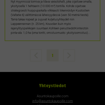
Nyt myynnissä toimiva ja tilava varastohalli, joka sijaitsee omalla,
yksityisellä 1 hehtaarin (10 000 m²) tontilla. Kohde sijaitsee
strategisesti huippupaikalla vilkkaasti liikennöidyn Kuutostien
(Valtatie 6) välittömässä läheisyydessä (vain 50 metriä tiestä).
Tämä takaa nopeat ja sujuvat kuljetusyhteydet niin
Lappeenrannan (n. 25 km), Kouvolan kuin myös
rajanylityspaikkojen suuntaan.Kohteen perustiedotKiinteistön
pinta-ala: 1,0 ha (oma tontti, omistusmuoto: yksityisomistus)….
1
Yhteystiedot
Asuntokaupoille.com
info@asuntokaupoille.com