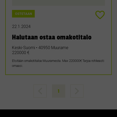
OSTETAAN
22.1.2024
Halutaan ostaa omakotitalo
Keski-Suomi • 40950 Muurame
220000 €
Etsitään omakotitaloa Muuramesta. Max 220000€ Tarjoa rohkeasti
omaasi.
1