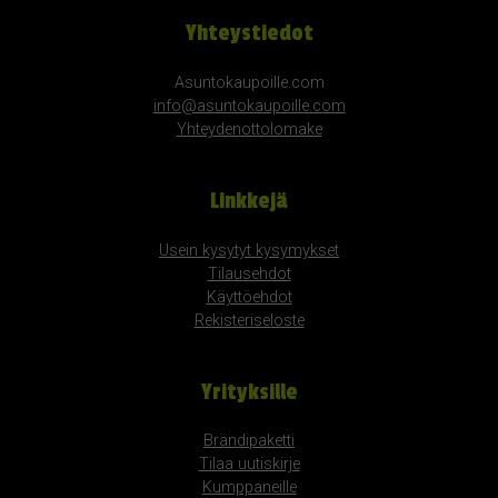
Yhteystiedot
Asuntokaupoille.com
info@asuntokaupoille.com
Yhteydenottolomake
Linkkejä
Usein kysytyt kysymykset
Tilausehdot
Käyttöehdot
Rekisteriseloste
Yrityksille
Brändipaketti
Tilaa uutiskirje
Kumppaneille