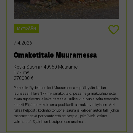
MYYDÄÄN
7.4.2026
Omakotitalo Muuramessa
Keski-Suomi • 40950 Muurame
177 m²
270000 €
Perheelle täydellinen koti Muuramessa – päättyvän kadun
rauhassa! Tilava 177 m² omakotitalo, jossa neljä makuuhuonetta,
avara tupakeittiö ja kaksi terassia. Julkisivun puoleiselta terassilta
kurkkii Päijänne – kuin oma postikortti aamukahvin kylkeen. Arki
rullaa helposti: kodinhoitohuone, sauna ja kahden auton talli, johon
mahtuvat sekä perheauto että se projekti, joka “vielä joskus
valmistuu”. Sijainti on lapsiperheen unelma:…