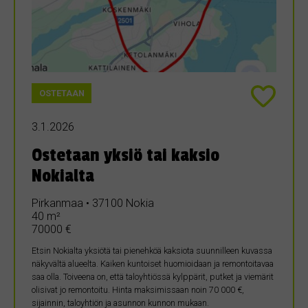
OSTETAAN
3.1.2026
Ostetaan yksiö tai kaksio
Nokialta
Pirkanmaa • 37100 Nokia
40 m²
70000 €
Etsin Nokialta yksiötä tai pienehköä kaksiota suunnilleen kuvassa
näkyvältä alueelta. Kaiken kuntoiset huomioidaan ja remontoitavaa
saa olla. Toiveena on, että taloyhtiössä kylppärit, putket ja viemärit
olisivat jo remontoitu. Hinta maksimissaan noin 70 000 €,
sijainnin, taloyhtiön ja asunnon kunnon mukaan.