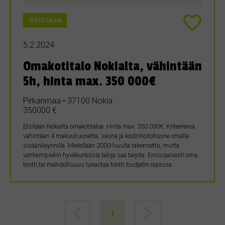
OSTETAAN
5.2.2024
Omakotitalo Nokialta, vähintään
5h, hinta max. 350 000€
Pirkanmaa • 37100 Nokia
350000 €
Etsitään Nokialta omakotitaloa. Hinta max. 350 000€. Kriteereinä
vähintään 4 makuuhuonetta, sauna ja kodinhoitohuone omalla
sisäänkäynnillä. Mielellään 2000-luvulla rakennettu, mutta
vanhempiakin hyväkuntoisia taloja saa tarjota. Ensisijaisesti oma
tontti tai mahdollisuus lunastaa tontti budjetin rajoissa.
1