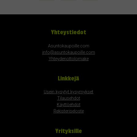
Yhteystiedot
Asuntokaupoille.com
info@asuntokaupoille.com
Yhteydenottolomake
Linkkejä
Usein kysytyt kysymykset
Tilausehdot
Käyttöehdot
Rekisteriseloste
Yrityksille