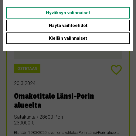
Hyväksyn valinnaiset
Näytä vaihtoehdot
Kiellän valinnaiset
OSTETAAN
20.3.2024
Omakotitalo Länsi-Porin
alueelta
Satakunta • 28600 Pori
230000 €
Etsitään 1980-2020 luvun omakotitaloa Porin Länsi-Porin alueelta.