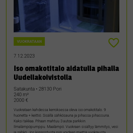
VUOKRATAAN
7.12.2023
Iso omakotitalo aidatulla pihalla
Uudellakoivistolla
Satakunta • 28130 Pori
240 m²
2000 €
Vuokrataan kahdessa kerroksessa oleva iso omakotitalo. 9
huonetta + keittiö. Sisällä sähkösauna ja pihassa pihassuna.
Kaksi takkaa. Pihaan mahtuu 3 autoa parkkiin.
Ilmalämpöpumppu. Maalämpö. Vuokraan sisältyy lämmitys, vesi
ja sähkö. Jos kiinnostusta niin voidaan miettiä vuokrausta