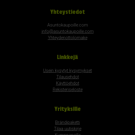
Yhteystiedot
Asuntokaupoille.com
info@asuntokaupoille.com
Yhteydenottolomake
Linkkejä
Usein kysytyt kysymykset
Tilausehdot
Käyttöehdot
Rekisteriseloste
Yrityksille
Brändipaketti
Tilaa uutiskirje