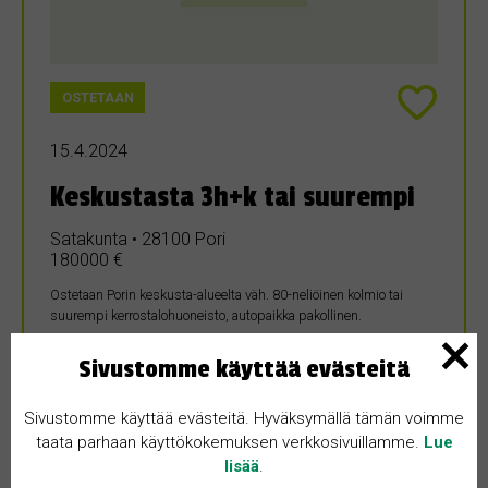
OSTETAAN
15.4.2024
Keskustasta 3h+k tai suurempi
Satakunta • 28100 Pori
180000 €
Ostetaan Porin keskusta-alueelta väh. 80-neliöinen kolmio tai
suurempi kerrostalohuoneisto, autopaikka pakollinen.
Sivustomme käyttää evästeitä
Sivustomme käyttää evästeitä. Hyväksymällä tämän voimme
taata parhaan käyttökokemuksen verkkosivuillamme.
Lue
lisää
.