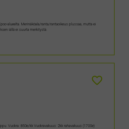
poo-alueelta. Merinäköala/ranta/rantaoikeus plussaa, mutta ei
sen iällä ei suurta merkitystä.
mppu. Vuokra: 850e/kk Vuokravakuus: 2kk rahavakuus (1700e)