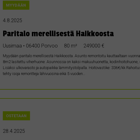
MYYDÄÄN
4.8.2025
Paritalo merellisestä Haikkoosta
Uusimaa • 06400 Porvoo
80 m²
249000 €
Myydään paritalo merellisestä Haikkoosta. Asunto remontoitu kauttaaltaan vuonna 
8m2 lasitettu viherhuone. Asunnossa on kaksi makuuhuonetta, kodinhoitohuone, sa
Lisäksi ulkovarasto ja autopaikka lämmitystolpalla. Hoitovastike: 336€/kk Rahoit
tehty isoja remontteja lähivuosina eikä 5 vuoden…
OSTETAAN
28.4.2025