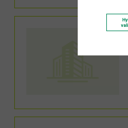
Hy
val