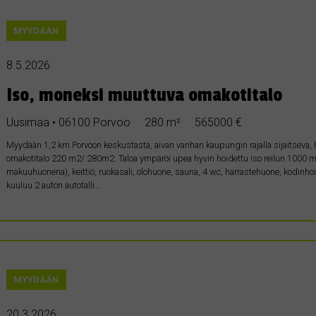
MYYDÄÄN
8.5.2026
Iso, moneksi muuttuva omakotitalo
Uusimaa • 06100 Porvoo
280 m²
565000 €
Myydään 1,2 km Porvoon keskustasta, aivan vanhan kaupungin rajalla sijaitseva,
omakotitalo 220 m2/ 280m2. Taloa ympäröi upea hyvin hoidettu iso reilun 1000 m
makuuhuonena), keittiö, ruokasali, olohuone, sauna, 4 wc, harrastehuone, kodinhoit
kuuluu 2 auton autotalli…
MYYDÄÄN
20.3.2026