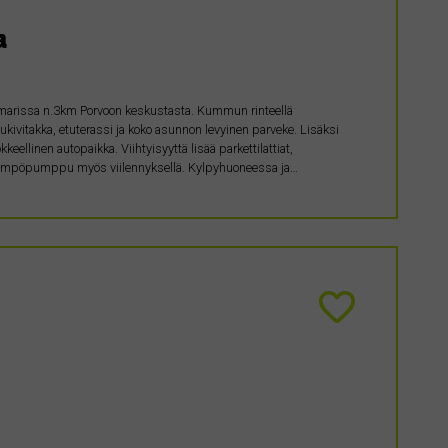
a
marissa n.3km Porvoon keskustasta. Kummun rinteellä
lukivitakka, etuterassi ja koko asunnon levyinen parveke. Lisäksi
ellinen autopaikka. Viihtyisyyttä lisää parkettilattiat,
lmalämpöpumppu myös viilennyksellä. Kylpyhuoneessa ja…