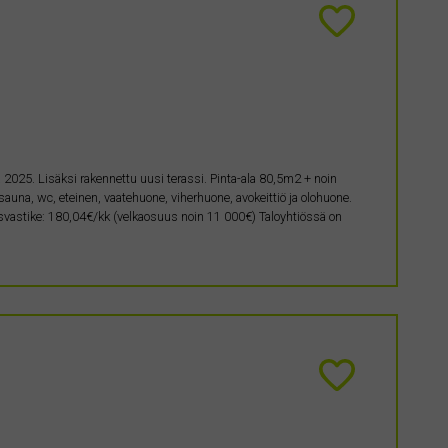
2025. Lisäksi rakennettu uusi terassi. Pinta-ala 80,5m2 + noin
una, wc, eteinen, vaatehuone, viherhuone, avokeittiö ja olohuone.
usvastike: 180,04€/kk (velkaosuus noin 11 000€) Taloyhtiössä on