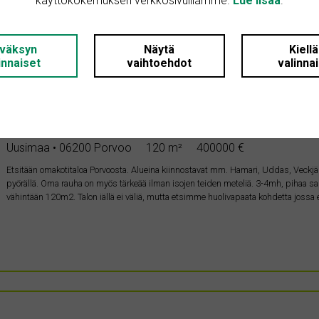
käyttökokemuksen verkkosivuillamme.
Lue lisää
.
väksyn
Näytä
Kiell
innaiset
vaihtoehdot
valinna
OSTETAAN
Omakotitalo
Uusimaa • 06200 Porvoo
120 m²
400000 €
Etsitään omakotitaloa Porvoosta. Alueina kiinnostavat mm. Hamari, Uddas, Veckjärvi,
pyörällä. Oma rauha on myös tärkeää ilman isojen teiden meteliä. 3-4mh, pihaa saisi ol
vähintään 120m2. Talon iällä ei väliä, mutta etsimme huolivapaata kohdetta jossa 