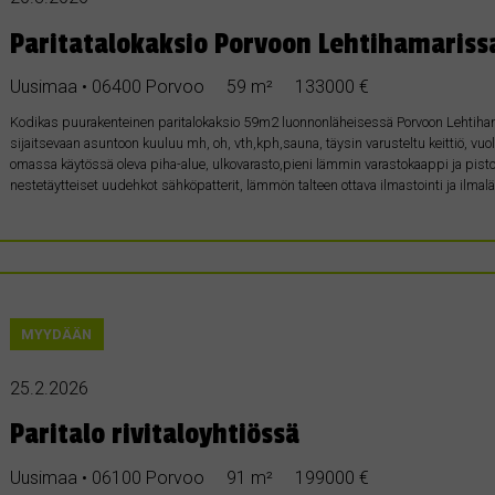
Paritatalokaksio Porvoon Lehtihamariss
Uusimaa • 06400 Porvoo
59 m²
133000 €
Kodikas puurakenteinen paritalokaksio 59m2 luonnonläheisessä Porvoon Lehtiha
sijaitsevaan asuntoon kuuluu mh, oh, vth,kph,sauna, täysin varusteltu keittiö, vuo
omassa käytössä oleva piha-alue, ulkovarasto,pieni lämmin varastokaappi ja pistokke
nestetäytteiset uudehkot sähköpatterit, lämmön talteen ottava ilmastointi ja i
MYYDÄÄN
25.2.2026
Paritalo rivitaloyhtiössä
Uusimaa • 06100 Porvoo
91 m²
199000 €