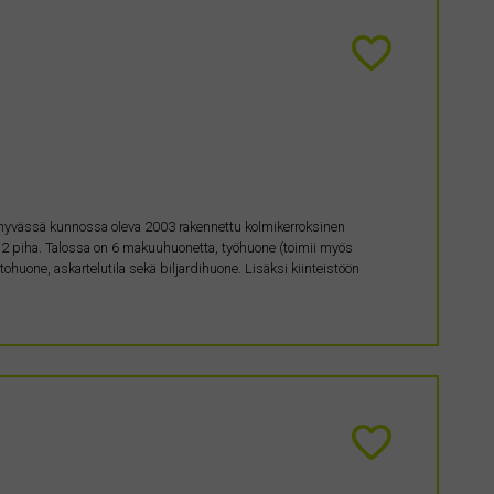
 hyvässä kunnossa oleva 2003 rakennettu kolmikerroksinen
2 piha. Talossa on 6 makuuhuonetta, työhuone (toimii myös
ohuone, askartelutila sekä biljardihuone. Lisäksi kiinteistöön