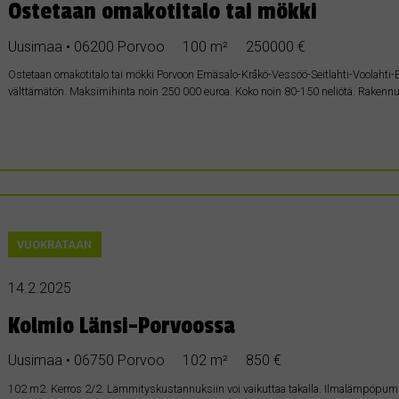
Ostetaan omakotitalo tai mökki
Uusimaa • 06200 Porvoo
100 m²
250000 €
Ostetaan omakotitalo tai mökki Porvoon Emäsalo-Kråkö-Vessöö-Seitlahti-Voolahti-E
välttämätön. Maksimihinta noin 250 000 euroa. Koko noin 80-150 neliötä. Rakennuk
VUOKRATAAN
14.2.2025
Kolmio Länsi-Porvoossa
Uusimaa • 06750 Porvoo
102 m²
850 €
102 m2. Kerros 2/2. Lämmityskustannuksiin voi vaikuttaa takalla. Ilmalämpöpu