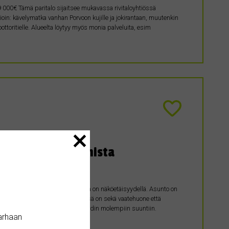
000€ Tämä paritalo sijaitsee mukavassa rivitaloyhtiössä
inioin: kävelymatka vanhan Porvoon kujille ja jokirantaan, muutenkin
oritielle. Alueelta löytyy myös monia palveluita, esim
steetöntä liikkumista
ttä uimahallia. Lähin ruokakauppa on näköetäisyydellä. Asunto on
, mutta ei katutasossa. Eteisessä on sekä vaatehuone että
a näkymät parvekkeelta ovat bulevardin molempiin suuntiin.
arhaan