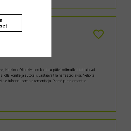
än
iset
 Kerkkoo. Olisi kiva jos koulu ja päiväkotimatkat taittuisivat
la koirille ja autotalli/vastaava tila harrastetilaksi. Neliöitä
ei ole tulossa isompia remontteja. Pientä pintaremonttia…