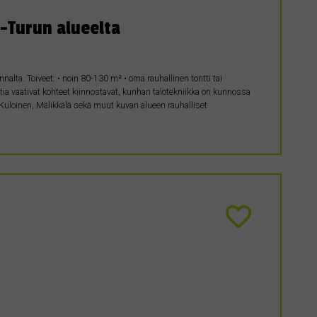
i-Turun alueelta
nalta. Toiveet: • noin 80-130 m² • oma rauhallinen tontti tai
ia vaativat kohteet kiinnostavat, kunhan talotekniikka on kunnossa
Kuloinen, Mälikkälä sekä muut kuvan alueen rauhalliset