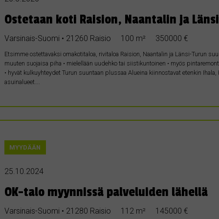
Ostetaan koti Raision, Naantalin ja Läns
Varsinais-Suomi • 21260 Raisio
100 m²
350000 €
Etsimme ostettavaksi omakotitaloa, rivitaloa Raision, Naantalin ja Länsi-Turun suun
muuten suojaisa piha • mielellään uudehko tai siistikuntoinen • myös pintaremontt
• hyvät kulkuyhteydet Turun suuntaan plussaa Alueina kiinnostavat etenkin Ihala, 
asuinalueet….
MYYDÄÄN
25.10.2024
OK-talo myynnissä palveluiden lähellä
Varsinais-Suomi • 21280 Raisio
112 m²
145000 €