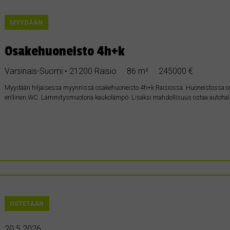
MYYDÄÄN
Osakehuoneisto 4h+k
Varsinais-Suomi • 21200 Raisio
86 m²
245000 €
Myydään hiljaisessa myynnissä osakehuoneisto 4h+k Raisiossa. Huoneistossa o
erillinen WC. Lämmitysmuotona kaukolämpö. Lisäksi mahdollisuus ostaa autohalli
OSTETAAN
20.5.2026