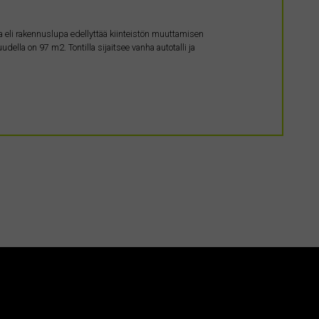
ana eli rakennuslupa edellyttää kiinteistön muuttamisen
la on 97 m2. Tontilla sijaitsee vanha autotalli ja