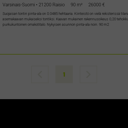
Varsinais-Suomi • 21200 Raisio
90 m²
26000 €
Suojaisan tontin pinta-ala on 0.0485 hehtaaria. Kiinteistö on vielä rekisterissä til
asemakaavan mukaiseksi tontiksi. Kaavan mukainen rakennusoikeus 0,20 tehokkuudel
purkukuntoinen omakotitalo. Nykyisen asunnon pinta-ala noin. 90 m2
1