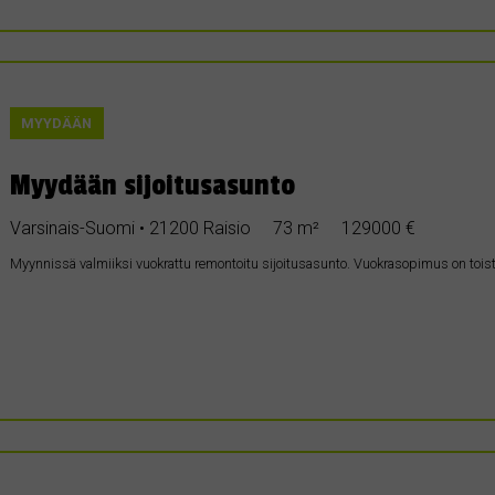
MYYDÄÄN
Myydään sijoitusasunto
Varsinais-Suomi • 21200 Raisio
73 m²
129000 €
Myynnissä valmiiksi vuokrattu remontoitu sijoitusasunto. Vuokrasopimus on tois