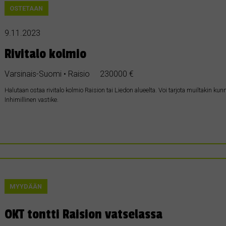
OSTETAAN
9.11.2023
Rivitalo kolmio
Varsinais-Suomi • Raisio
230000 €
Halutaan ostaa rivitalo kolmio Raision tai Liedon alueelta. Voi tarjota muiltakin kun
Inhimillinen vastike.
MYYDÄÄN
OKT tontti Raision vatselassa