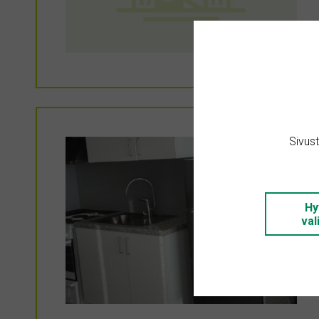
Sivus
Hy
val