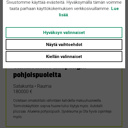
Sivustomme käyttää evästeitä. Hyväksymällä tämän voimme
taata parhaan käyttökokemuksen verkkosivuillamme.
Lue
lisää
.
Hyväksyn valinnaiset
OSTETAAN
Näytä vaihtoehdot
12.4.2024
Kiellän valinnaiset
Omakotitalo kaupungin
pohjoispuolelta
Satakunta • Rauma
180000 €
Ostetaan omakotitalo vähintään kahdella makuuhuoneella.
Toimistokäyttöön sopiva huone tulisi löytyä myös. Autotalli
plussaa. Alueena pohjoispuoli. Syvärauma ja Ota hyviä sijainteja
myös.