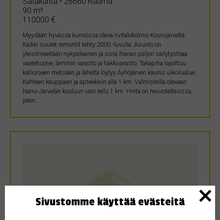
Satakunta • 26660 Rauma
90 m²
110000 €
Myydään hyvässä kunnossa oleva rivitalokolmio Kourujärveltä.
Kaikki suuret remontit tehty 2000 -luvulla. Asunto on
yleisilmeeltään nykyaikainen ja siinä ihanan paljon säilytystilaa:
vaatehuone, lämmin varasto ja häkkivarasto. Takapiha rajoittuu
kallioiseen metsään ja läheltä löytyy Äyhöjärven kaunis ulkoilualue.
Kahteen kauppaan ja apteekkiin alle 1 km. Valmisteilla olevaan
Nanu-Järvelän kouluun vain reilu 1 km. Hinta on neuvoteltavissa,
joten…
Sivustomme käyttää evästeitä