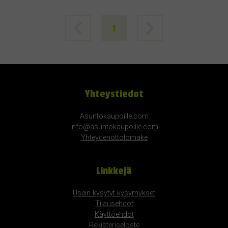
1
Yhteystiedot
Asuntokaupoille.com
info@asuntokaupoille.com
Yhteydenottolomake
Linkkejä
Usein kysytyt kysymykset
Tilausehdot
Käyttöehdot
Rekisteriseloste