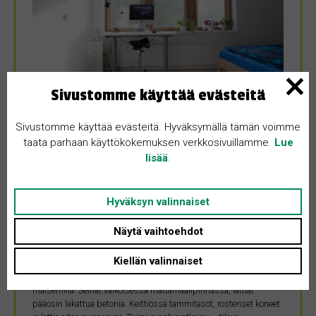
Sivustomme käyttää evästeitä
Sivustomme käyttää evästeitä. Hyväksymällä tämän voimme
MYYDÄÄN
taata parhaan käyttökokemuksen verkkosivuillamme.
Lue
lisää
.
17.2.2025
Koivistonkatu 2
Hyväksyn valinnaiset
Kanta-Häme • 11100 Riihimäki
Näytä vaihtoehdot
49 m²
98700 €
Kiellän valinnaiset
Valoisa, kauniisti remontoitu koti, ikkunoista avautuvilla upeilla
maisemilla. Seinät valkoisessa mattamaalipinnassa, lattiat
pääosin lakattua betonia. Keittiössä tammitasot, rosteriset koneet