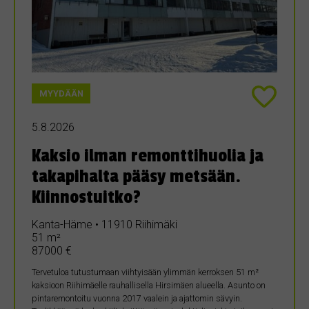
MYYDÄÄN
5.8.2026
Kaksio ilman remonttihuolia ja
takapihalta pääsy metsään.
Kiinnostuitko?
Kanta-Häme • 11910 Riihimäki
51 m²
87000 €
Tervetuloa tutustumaan viihtyisään ylimmän kerroksen 51 m²
kaksioon Riihimäelle rauhallisella Hirsimäen alueella. Asunto on
pintaremontoitu vuonna 2017 vaalein ja ajattomin sävyin.