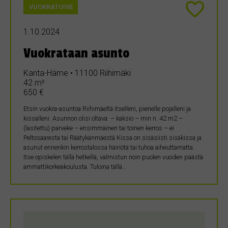
VUOKRATOIVE
1.10.2024
Vuokrataan asunto
Kanta-Häme • 11100 Riihimäki
42 m²
650 €
Etsin vuokra-asuntoa Riihimäeltä itselleni, pienelle pojalleni ja
kissalleni. Asunnon olisi oltava: – kaksio – min n. 42 m2 –
(lasitettu) parveke – ensimmäinen tai toinen kerros – ei
Peltosaaresta tai Räätykänmäestä Kissa on sisäsiisti sisäkissa ja
asunut ennenkin kerrostalossa häiriötä tai tuhoa aiheuttamatta.
Itse opiskelen tällä hetkellä, valmistun noin puolen vuoden päästä
ammattikorkeakoulusta. Tuloina tällä…