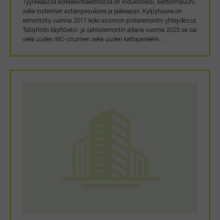
Tyylikkäässä korkeakiiltokeittiössä on induktioliesi, kiertoilmauuni,
sekä rosterinen astianpesukone ja jääkaappi. Kylpyhuone on
remontoitu vuonna 2017 koko asunnon pintaremontin yhteydessä.
Taloyhtiön käyttövesi- ja sähköremontin aikana vuonna 2025 se sai
vielä uuden WC-istuimen sekä uuden kattopaneelin….