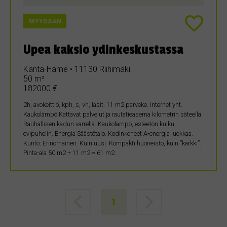
MYYDÄÄN
Upea kaksio ydinkeskustassa
Kanta-Häme • 11130 Riihimäki
50 m²
182000 €
2h, avokeittiö, kph, s, vh, lasit. 11 m2 parveke. Internet yht.
Kaukolämpö Kattavat palvelut ja rautatieasema kilometrin säteellä.
Rauhallisen kadun varrella. Kaukolämpö, esteetön kulku,
ovipuhelin. Energia Säästötalo. Kodinkoneet A-energia luokkaa.
Kunto: Erinomainen. Kuin uusi. Kompakti huoneisto, kuin ”karkki”.
Pinta-ala 50 m2 + 11 m2 = 61 m2.
1