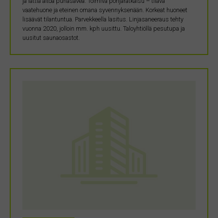
ja lattia aitoa punasavea. Toimiva pohjaratkaisu – tilava
vaatehuone ja eteinen omana syvennyksenään. Korkeat huoneet
lisäävät tilantuntua. Parvekkeella lasitus. Linjasaneeraus tehty
vuonna 2020, jolloin mm. kph uusittu. Taloyhtiöllä pesutupa ja
uusitut saunaosastot.