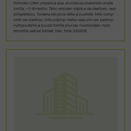
Riihimäki+20km ympäröivä alue, etsinnässä omakotitalo omalla
tontilla, ~3-4h+keittiö. Talon neliöiden määrä ei ole oleellinen, vaan
pohjaratkaisu. Toiveena talo jossa takka ja puuhella. Mitä isompi
tontti sen parempi, mitä pidempi matka naapuriin sen parempi.
Hyötypuutarha ja puusto tontilla plussaa. Huomioidaan myös
remonttia vaativat kohteet. Max. hinta 200000€