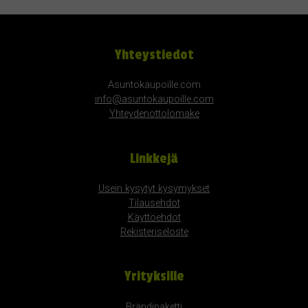
Yhteystiedot
Asuntokaupoille.com
info@asuntokaupoille.com
Yhteydenottolomake
Linkkejä
Usein kysytyt kysymykset
Tilausehdot
Käyttöehdot
Rekisteriseloste
Yrityksille
Brändipaketti