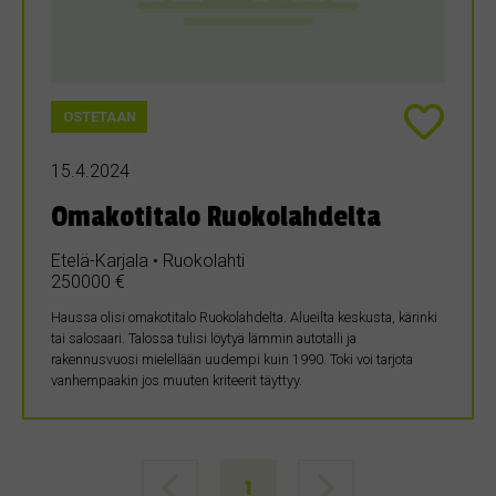
OSTETAAN
15.4.2024
Omakotitalo Ruokolahdelta
Etelä-Karjala • Ruokolahti
250000 €
Haussa olisi omakotitalo Ruokolahdelta. Alueilta keskusta, kärinki
tai salosaari. Talossa tulisi löytyä lämmin autotalli ja
rakennusvuosi mielellään uudempi kuin 1990. Toki voi tarjota
vanhempaakin jos muuten kriteerit täyttyy.
1