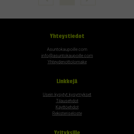
Yhteystiedot
Asuntokaupoille.com
info@asuntokaupoille.com
Yhteydenottolomake
Linkkejä
Usein kysytyt kysymykset
Tilausehdot
Käyttöehdot
Rekisteriseloste
Yrityksille