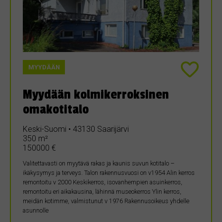
MYYDÄÄN
Myydään kolmikerroksinen
omakotitalo
Keski-Suomi • 43130 Saarijärvi
350 m²
150000 €
Valitettavasti on myytävä rakas ja kaunis suvun kotitalo –
ikäkysymys ja terveys. Talon rakennusvuosi on v1954 Alin kerros
remontoitu v 2000 Keskikerros, isovanhempien asuinkerros,
remontoitu eri aikakausina, lähinnä museokerros Ylin kerros,
meidän kotimme, valmistunut v 1976 Rakennusoikeus yhdelle
asunnolle