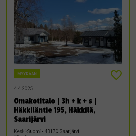
MYYDÄÄN
4.4.2025
Omakotitalo | 3h + k + s |
Häkkiläntie 195, Häkkilä,
Saarijärvi
Keski-Suomi • 43170 Saarijärvi