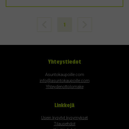
1
Yhteystiedot
Asuntokaupoille.com
info@asuntokaupoille.com
Yhteydenottolomake
Linkkejä
Usein kysytyt kysymykset
Tilausehdot