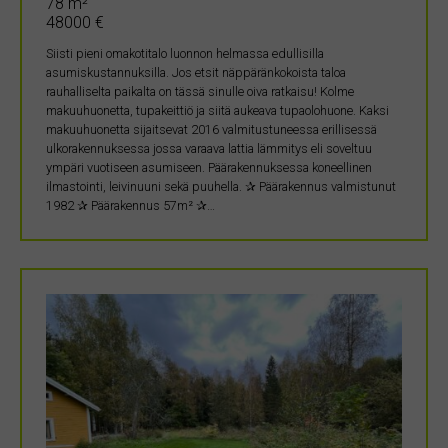
78 m²
48000 €
Siisti pieni omakotitalo luonnon helmassa edullisilla
asumiskustannuksilla. Jos etsit näppäränkokoista taloa
rauhalliselta paikalta on tässä sinulle oiva ratkaisu! Kolme
makuuhuonetta, tupakeittiö ja siitä aukeava tupaolohuone. Kaksi
makuuhuonetta sijaitsevat 2016 valmitustuneessa erillisessä
ulkorakennuksessa jossa varaava lattia lämmitys eli soveltuu
ympäri vuotiseen asumiseen. Päärakennuksessa koneellinen
ilmastointi, leivinuuni sekä puuhella. ✰ Päärakennus valmistunut
1982 ✰ Päärakennus 57m² ✰…