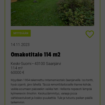
MYYDÄÄN
14.11.2023
Omakotitalo 114 m2
Keski-Suomi • 43100 Saarijärvi
114 m²
60000 €
Myydään 1954 rakennettu rintamamiestalo Saarijärvellä. Iso tontti,
hyvä sijainti, järvi lähellä. Tässä remonttitaitoiselle ihanne kohde,
vaikka asumaan pääseekin vaikka heti. Hellasta nopeasti lämpöä
kylmeneviin ilmoihin. Keskuslämmitys, varaaja jossa
sähkövastukset ja lisäksi puukattila. Tule ja tutustu paikan päällä
tarkemmin.