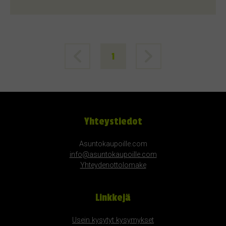
1
Yhteystiedot
Asuntokaupoille.com
info@asuntokaupoille.com
Yhteydenottolomake
Linkkejä
Usein kysytyt kysymykset