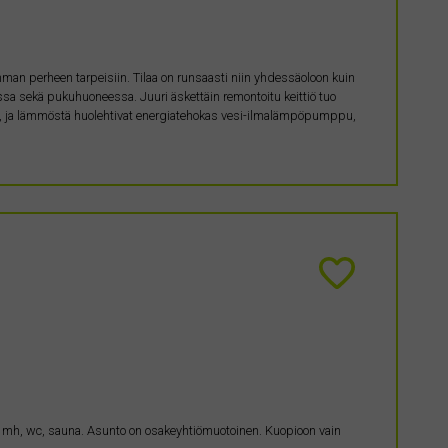
omman perheen tarpeisiin. Tilaa on runsaasti niin yhdessäoloon kuin
ssa sekä pukuhuoneessa. Juuri äskettäin remontoitu keittiö tuo
ttu, ja lämmöstä huolehtivat energiatehokas vesi-ilmalämpöpumppu,
, 2 mh, wc, sauna. Asunto on osakeyhtiömuotoinen. Kuopioon vain