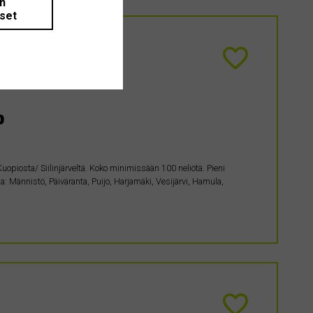
än
iset
o
uopiosta/ Siilinjärveltä. Koko minimissään 100 neliötä. Pieni
ta: Männistö, Päiväranta, Puijo, Harjamäki, Vesijärvi, Hamula,