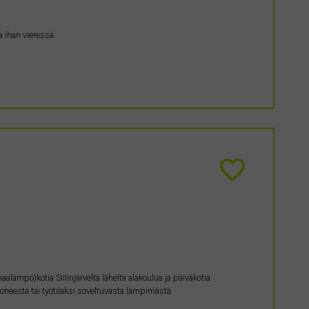
 ihan vieressä.
lämpö)kotia Siilinjärveltä läheltä alakoulua ja päiväkotia.
uoneesta tai työtilaksi soveltuvasta lämpimästä