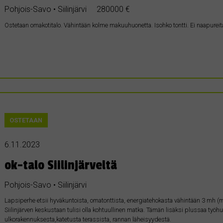
Pohjois-Savo • Siilinjärvi
280000 €
Ostetaan omakotitalo. Vähintään kolme makuuhuonetta. Isohko tontti. Ei naapureita
OSTETAAN
6.11.2023
ok-talo Siilinjärveltä
Pohjois-Savo • Siilinjärvi
Lapsiperhe etsii hyväkuntoista, omatonttista, energiatehokasta vähintään 3 mh (maa
Siilinjärven keskustaan tulisi olla kohtuullinen matka. Tämän lisäksi plussaa työh
ulkorakennuksesta,katetusta terassista, rannan läheisyydestä.