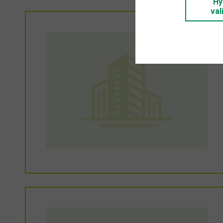
Hy
val