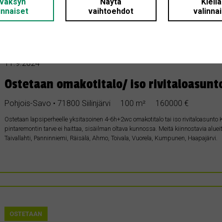
väksyn
Näytä
Kiell
innaiset
vaihtoehdot
valinna
OSTETAAN
11.9.2024
Ostetaan omakotitalo/ iso rivitaloasunt
Pohjois-Savo • 71800 Siilinjärvi
100 m²
160000 €
Ostetaan lapsiperheelle yksitasoinen 4-6h+2wc omakotitalo tai iso rivitaloasunto K
pintaremontin tarve ei haittaa, sisäilman oltava kunnossa. Meitä kiinnostavia aluei
Taivallahti, Panninniemi, Räisälä, Ahmo, Toivala, Vuorela, Kumpunen, Haapajärvi.
OSTETAAN