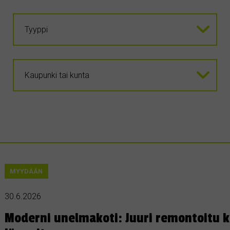
MYYDÄÄN
30.6.2026
Moderni unelmakoti: Juuri remontoitu k