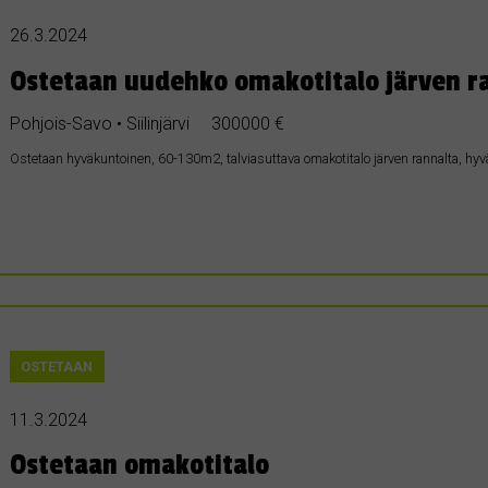
26.3.2024
Ostetaan uudehko omakotitalo järven r
Pohjois-Savo • Siilinjärvi
300000 €
Ostetaan hyväkuntoinen, 60-130m2, talviasuttava omakotitalo järven rannalta, hyv
OSTETAAN
11.3.2024
Ostetaan omakotitalo