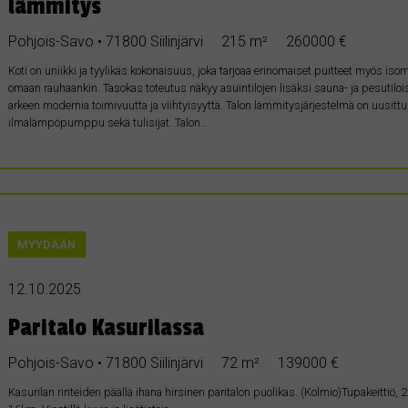
lämmitys
Pohjois-Savo • 71800 Siilinjärvi
215 m²
260000 €
Koti on uniikki ja tyylikäs kokonaisuus, joka tarjoaa erinomaiset puitteet myös is
omaan rauhaankin. Tasokas toteutus näkyy asuintilojen lisäksi sauna- ja pesutiloi
arkeen modernia toimivuutta ja viihtyisyyttä. Talon lämmitysjärjestelmä on uusi
ilmalämpöpumppu sekä tulisijat. Talon…
MYYDÄÄN
12.10.2025
Paritalo Kasurilassa
Pohjois-Savo • 71800 Siilinjärvi
72 m²
139000 €
Kasurilan rinteiden päällä ihana hirsinen paritalon puolikas. (Kolmio)Tupakeittiö