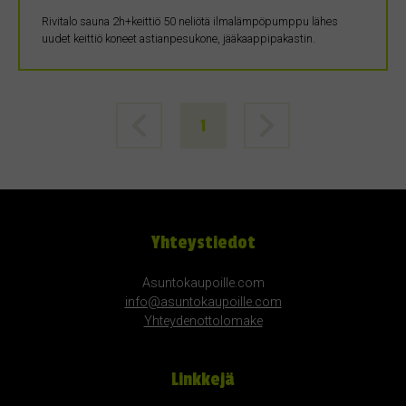
Rivitalo sauna 2h+keittiö 50 neliötä ilmalämpöpumppu lähes
uudet keittiö koneet astianpesukone, jääkaappipakastin.
1
Yhteystiedot
Asuntokaupoille.com
info@asuntokaupoille.com
Yhteydenottolomake
Linkkejä