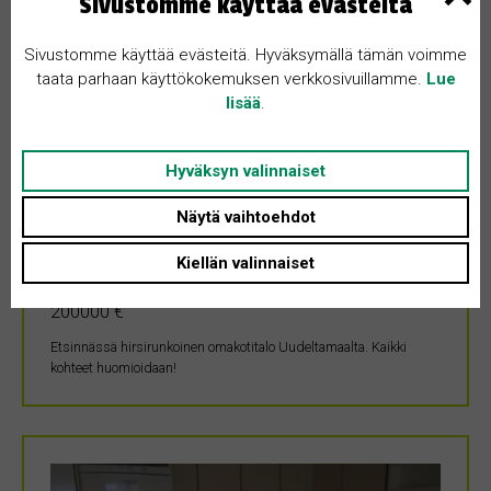
Sivustomme käyttää evästeitä
Sivustomme käyttää evästeitä. Hyväksymällä tämän voimme
taata parhaan käyttökokemuksen verkkosivuillamme.
Lue
lisää
.
OSTETAAN
21.3.2024
Hyväksyn valinnaiset
Hirsirunkoinen vanha
Näytä vaihtoehdot
omakotitalo
Kiellän valinnaiset
Uusimaa • 02580 Siuntio
200000 €
Etsinnässä hirsirunkoinen omakotitalo Uudeltamaalta. Kaikki
kohteet huomioidaan!