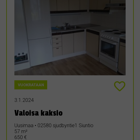
VUOKRATAAN
3.1.2024
Valoisa kaksio
Uusimaa • 02580 sjudbyntie1 Siuntio
57 m²
650 €