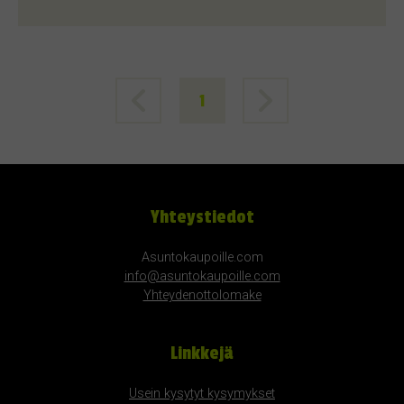
1
Yhteystiedot
Asuntokaupoille.com
info@asuntokaupoille.com
Yhteydenottolomake
Linkkejä
Usein kysytyt kysymykset