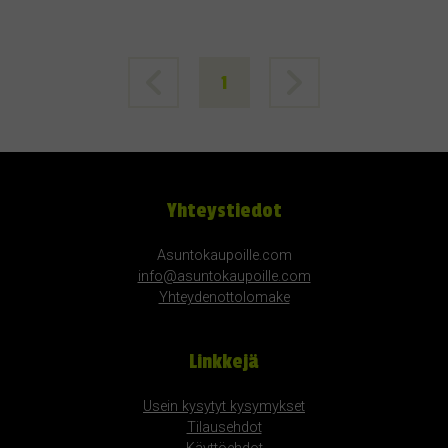
1
Yhteystiedot
Asuntokaupoille.com
info@asuntokaupoille.com
Yhteydenottolomake
Linkkejä
Usein kysytyt kysymykset
Tilausehdot