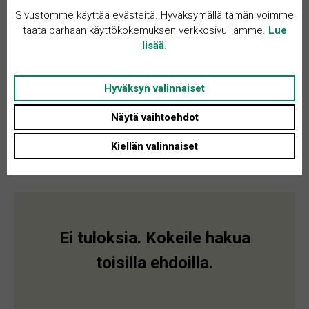
Sivustomme käyttää evästeitä. Hyväksymällä tämän voimme
taata parhaan käyttökokemuksen verkkosivuillamme.
Lue
lisää
.
Hyväksyn valinnaiset
Näytä vaihtoehdot
Kiellän valinnaiset
Ei tuloksia. Kokeile hakua
toisilla ehdoilla.