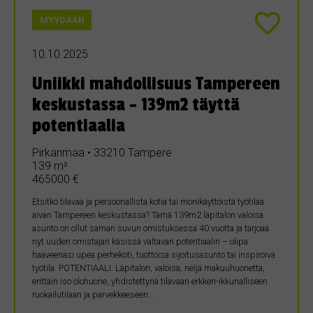
MYYDÄÄN
10.10.2025
Uniikki mahdollisuus Tampereen
keskustassa – 139m2 täyttä
potentiaalia
Pirkanmaa • 33210 Tampere
139 m²
465000 €
Etsitkö tilavaa ja persoonallista kotia tai monikäyttöistä työtilaa
aivan Tampereen keskustassa? Tämä 139m2 läpitalon valoisa
asunto on ollut saman suvun omistuksessa 40 vuotta ja tarjoaa
nyt uuden omistajan käsissä valtavan potentiaalin – olipa
haaveenasi upea perhekoti, tuottoisa sijoitusasunto tai inspiroiva
työtila. POTENTIAALI: Läpitalon, valoisa, neljä makuuhuonetta,
erittäin iso olohuone, yhdistettynä tilavaan erkkeri-ikkunalliseen
ruokailutilaan ja parvekkeeseen…