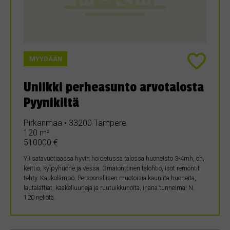
MYYDÄÄN
Uniikki perheasunto arvotalosta
Pyynikiltä
Pirkanmaa • 33200 Tampere
120 m²
510000 €
Yli satavuotiaassa hyvin hoidetussa talossa huoneisto 3-4mh, oh,
keittiö, kylpyhuone ja vessa. Omatonttinen talohtiö, isot remontit
tehty. Kaukolämpö. Persoonallisen muotoisia kauniita huoneita,
lautalattiat, kaakeliuuneja ja ruutuikkunoita, ihana tunnelma! N.
120 neliötä.