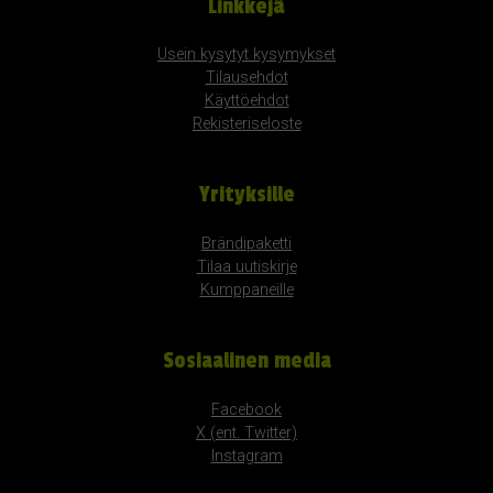
Linkkejä
Usein kysytyt kysymykset
Tilausehdot
Käyttöehdot
Rekisteriseloste
Yrityksille
Brändipaketti
Tilaa uutiskirje
Kumppaneille
Sosiaalinen media
Facebook
X (ent. Twitter)
Instagram