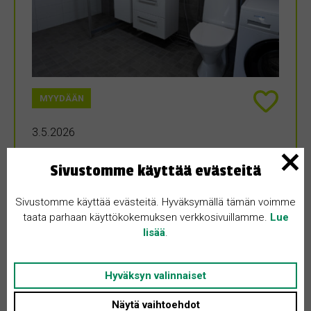
MYYDÄÄN
3.5.2026
Rivitalo kolmio Tampereen
Sivustomme käyttää evästeitä
Annalasta
Sivustomme käyttää evästeitä. Hyväksymällä tämän voimme
Pirkanmaa • 33710 Tampere
taata parhaan käyttökokemuksen verkkosivuillamme.
Lue
86 m²
lisää
.
165000 €
86 m² kaksikerroksinen rivitalokolmio Annalasta omalla tontilla,
aivan Kaukajärven ja Annalan rajalla. Talotekniikkasaneeraus juuri
Hyväksyn valinnaiset
valmistunut, jossa uusittiin kokonaan, käyttövesiputket,
kylpyhuone, sauna, erillis-wc, piha-asfaltointi ja
Näytä vaihtoehdot
tietoliikennekaapelointi sekä sähkötaulu. Huoneistossa on kaksi