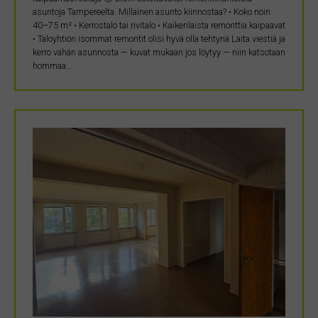
asuntoja Tampereelta. Millainen asunto kiinnostaa? • Koko noin
40–75 m² • Kerrostalo tai rivitalo • Kaikenlaista remonttia kaipaavat
• Taloyhtiön isommat remontit olisi hyvä olla tehtynä Laita viestiä ja
kerro vähän asunnosta — kuvat mukaan jos löytyy — niin katsotaan
hommaa…