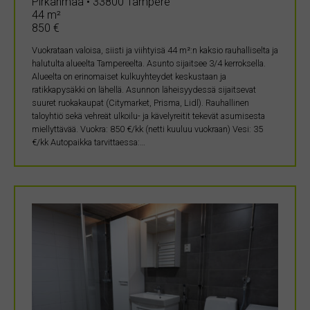
Pirkanmaa • 33800 Tampere
44 m²
850 €
Vuokrataan valoisa, siisti ja viihtyisä 44 m²:n kaksio rauhalliselta ja
halutulta alueelta Tampereelta. Asunto sijaitsee 3/4 kerroksella.
Alueelta on erinomaiset kulkuyhteydet keskustaan ja
ratikkapysäkki on lähellä. Asunnon läheisyydessä sijaitsevat
suuret ruokakaupat (Citymarket, Prisma, Lidl). Rauhallinen
taloyhtiö sekä vehreät ulkoilu- ja kävelyreitit tekevät asumisesta
miellyttävää. Vuokra: 850 €/kk (netti kuuluu vuokraan) Vesi: 35
€/kk Autopaikka tarvittaessa:…