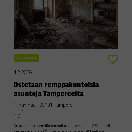
OSTETAAN
4.2.2026
Ostetaan remppakuntoisia
asuntoja Tampereelta
Pirkanmaa • 33101 Tampere
1 m²
1 €
Onko sinulla myymättä remonttia kaipaava asunto? Saatan olla
kaipaamasi ostaja 🙂 Etsin ostettavaksi remonttikuntoisia