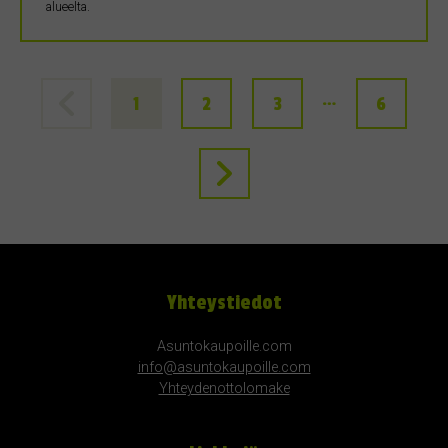
alueelta.
…
1
2
3
6
Yhteystiedot
Asuntokaupoille.com
info@asuntokaupoille.com
Yhteydenottolomake