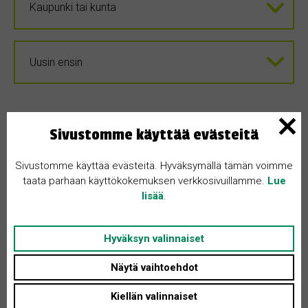
Sivustomme käyttää evästeitä
Sivustomme käyttää evästeitä. Hyväksymällä tämän voimme
taata parhaan käyttökokemuksen verkkosivuillamme.
Lue
lisää
.
Ei tuloksia. Kokeile hakua
Hyväksyn valinnaiset
toisilla ehdoilla.
Näytä vaihtoehdot
Kiellän valinnaiset