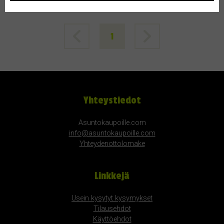
1
Yhteystiedot
Asuntokaupoille.com
info@asuntokaupoille.com
Yhteydenottolomake
Linkkejä
Usein kysytyt kysymykset
Tilausehdot
Käyttöehdot