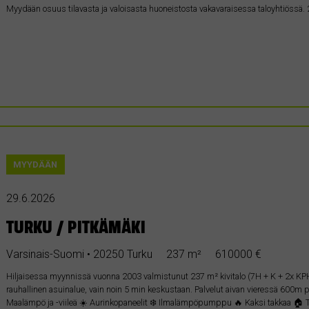
Myydään osuus tilavasta ja valoisasta huoneistosta vakavaraisessa taloyhtiössä
MYYDÄÄN
29.6.2026
TURKU / PITKÄMÄKI
Varsinais-Suomi • 20250 Turku
237 m²
610000 €
Hiljaisessa myynnissä vuonna 2003 valmistunut 237 m² kivitalo (7H + K + 2x KPH
rauhallinen asuinalue, vain noin 5 min keskustaan. Palvelut aivan vieressä 600
Maalämpö ja -viileä ☀️ Aurinkopaneelit ❄️ Ilmalämpöpumppu 🔥 Kaksi takkaa 🏠 