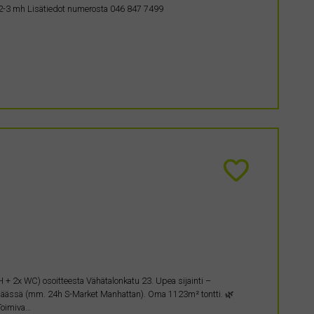
. 2-3 mh Lisätiedot numerosta 046 847 7499
 + 2x WC) osoitteesta Vähätalonkatu 23. Upea sijainti –
m päässä (mm. 24h S-Market Manhattan). Oma 1123m² tontti. 🌿
Toimiva…