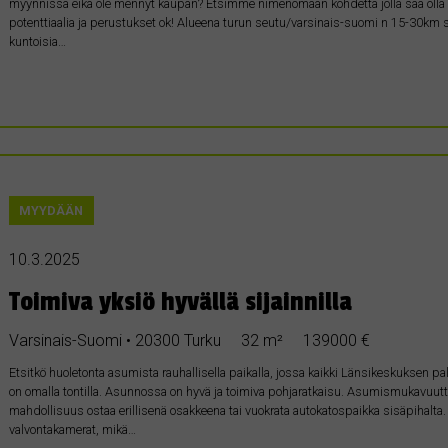
myynnissä eikä ole mennyt kaupan? Etsimme nimenomaan kohdetta jolla saa olla luo
potenttiaalia ja perustukset ok! Alueena turun seutu/varsinais-suomi n 15-30km s
kuntoisia…
MYYDÄÄN
10.3.2025
Toimiva yksiö hyvällä sijainnilla
Varsinais-Suomi • 20300 Turku
32 m²
139000 €
Etsitkö huoletonta asumista rauhallisella paikalla, jossa kaikki Länsikeskuksen palve
on omalla tontilla. Asunnossa on hyvä ja toimiva pohjaratkaisu. Asumismukavuutta l
mahdollisuus ostaa erillisenä osakkeena tai vuokrata autokatospaikka sisäpihalta
valvontakamerat, mikä…