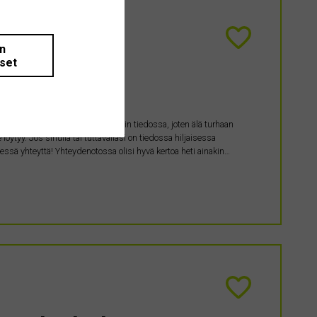
än
iset
en
i- ja Oikotie-tarjonta on jo hyvin tiedossa, joten älä turhaan
öytyy. Jos sinulla tai tuttavallasi on tiedossa hiljaisessa
essä yhteyttä! Yhteydenotossa olisi hyvä kertoa heti ainakin…