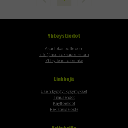
Yhteystiedot
Asuntokaupoille.com
info@asuntokaupoille.com
Yhteydenottolomake
Linkkejä
Usein kysytyt kysymykset
Tilausehdot
Käyttöehdot
Rekisteriseloste