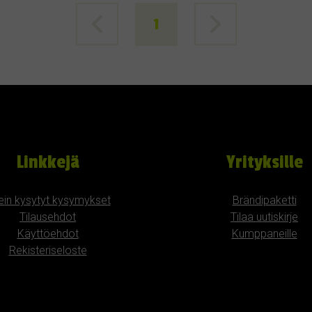
1
Linkkejä
Yrityksille
ein kysytyt kysymykset
Brändipaketti
Tilausehdot
Tilaa uutiskirje
Käyttöehdot
Kumppaneille
Rekisteriseloste