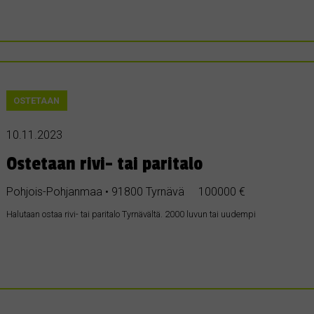
OSTETAAN
10.11.2023
Ostetaan rivi- tai paritalo
Pohjois-Pohjanmaa • 91800 Tyrnävä
100000 €
Halutaan ostaa rivi- tai paritalo Tyrnävältä. 2000 luvun tai uudempi