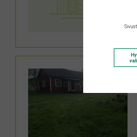
Sivus
Hy
val