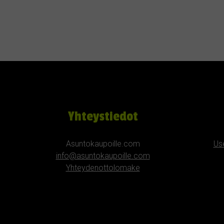
Yhteystiedot
Asuntokaupoille.com
Us
info@asuntokaupoille.com
Yhteydenottolomake