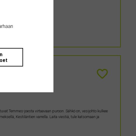
.
arhaan
än
iset
oittuvat Temmes-joesta virtaavaan puroon. Sähkö on, vesijohto kulkee
meksellä, Kestiläntien varrella. Laita viestiä, tule katsomaan ja