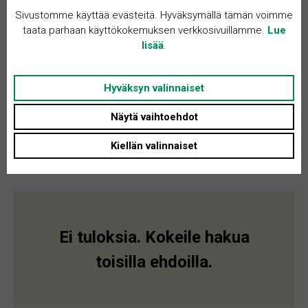
Sivustomme käyttää evästeitä. Hyväksymällä tämän voimme
taata parhaan käyttökokemuksen verkkosivuillamme.
Lue
lisää
.
Hyväksyn valinnaiset
Näytä vaihtoehdot
Kiellän valinnaiset
Ei tuloksia. Kokeile hakua
toisilla ehdoilla.