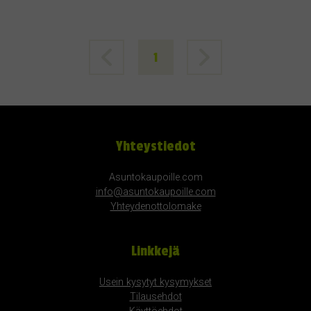
1
Yhteystiedot
Asuntokaupoille.com
info@asuntokaupoille.com
Yhteydenottolomake
Linkkejä
Usein kysytyt kysymykset
Tilausehdot